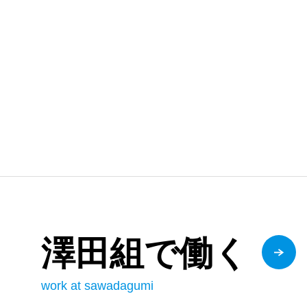
澤田組で働く
work at sawadagumi