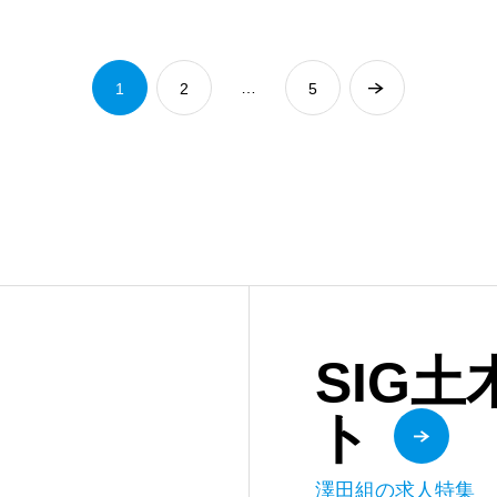
…
1
2
5
SIG
ト
澤田組の求人特集